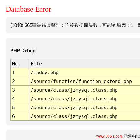
Database Error
(1040) 365建站错误警告：连接数据库失败，可能的原因：1、数
PHP Debug
No.
File
1
/index.php
2
/source/function/function_extend.php
3
/source/class/jzmysql.class.php
4
/source/class/jzmysql.class.php
5
/source/class/jzmysql.class.php
6
/source/class/jzmysql.class.php
www.365jz.com
已经将此