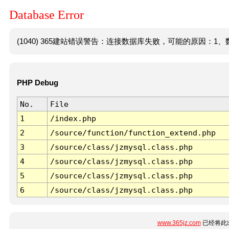
Database Error
(1040) 365建站错误警告：连接数据库失败，可能的原因：1、数
PHP Debug
No.
File
1
/index.php
2
/source/function/function_extend.php
3
/source/class/jzmysql.class.php
4
/source/class/jzmysql.class.php
5
/source/class/jzmysql.class.php
6
/source/class/jzmysql.class.php
www.365jz.com
已经将此