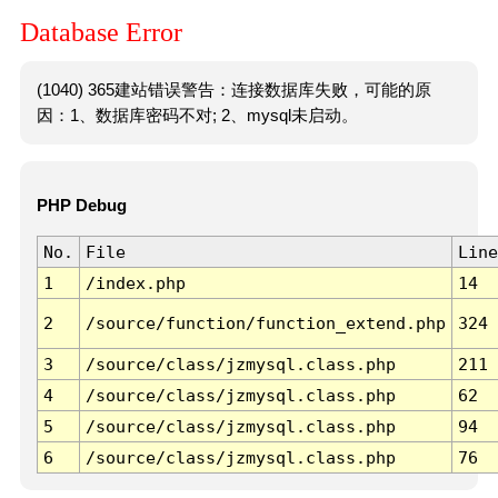
Database Error
(1040) 365建站错误警告：连接数据库失败，可能的原
因：1、数据库密码不对; 2、mysql未启动。
PHP Debug
No.
File
Line
1
/index.php
14
2
/source/function/function_extend.php
324
3
/source/class/jzmysql.class.php
211
4
/source/class/jzmysql.class.php
62
5
/source/class/jzmysql.class.php
94
6
/source/class/jzmysql.class.php
76