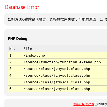
Database Error
(1040) 365建站错误警告：连接数据库失败，可能的原因：1、数
PHP Debug
No.
File
1
/index.php
2
/source/function/function_extend.php
3
/source/class/jzmysql.class.php
4
/source/class/jzmysql.class.php
5
/source/class/jzmysql.class.php
6
/source/class/jzmysql.class.php
www.365jz.com
已经将此