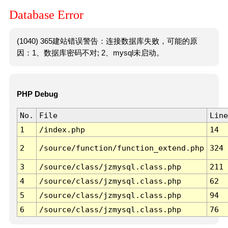
Database Error
(1040) 365建站错误警告：连接数据库失败，可能的原
因：1、数据库密码不对; 2、mysql未启动。
PHP Debug
No.
File
Line
1
/index.php
14
2
/source/function/function_extend.php
324
3
/source/class/jzmysql.class.php
211
4
/source/class/jzmysql.class.php
62
5
/source/class/jzmysql.class.php
94
6
/source/class/jzmysql.class.php
76