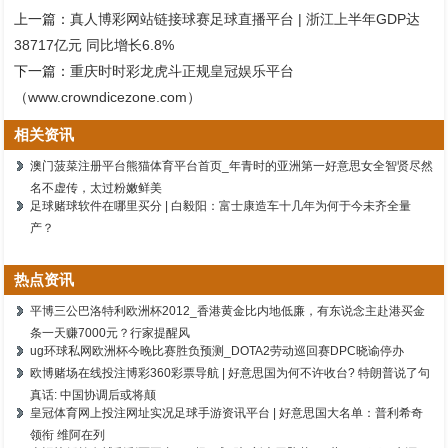
上一篇：
真人博彩网站链接球赛足球直播平台 | 浙江上半年GDP达
38717亿元 同比增长6.8%
下一篇：
重庆时时彩龙虎斗正规皇冠娱乐平台
（www.crowndicezone.com）
相关资讯
澳门菠菜注册平台熊猫体育平台首页_年青时的亚洲第一好意思女全智贤尽然
名不虚传，太过粉嫩鲜美
足球赌球软件在哪里买分 | 白毅阳：富士康造车十几年为何于今未齐全量
产？
热点资讯
平博三公巴洛特利欧洲杯2012_香港黄金比内地低廉，有东说念主赴港买金
条一天赚7000元？行家提醒风
ug环球私网欧洲杯今晚比赛胜负预测_DOTA2劳动巡回赛DPC晓谕停办
欧博赌场在线投注博彩360彩票导航 | 好意思国为何不许收台? 特朗普说了句
真话: 中国协调后或将颠
皇冠体育网上投注网址实况足球手游资讯平台 | 好意思国大名单：普利希奇
领衔 维阿在列