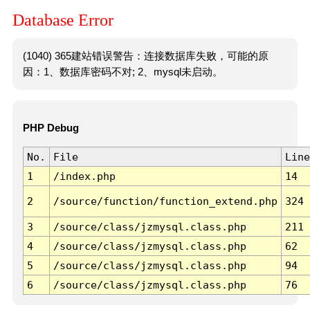
Database Error
(1040) 365建站错误警告：连接数据库失败，可能的原
因：1、数据库密码不对; 2、mysql未启动。
PHP Debug
No.
File
Line
1
/index.php
14
2
/source/function/function_extend.php
324
3
/source/class/jzmysql.class.php
211
4
/source/class/jzmysql.class.php
62
5
/source/class/jzmysql.class.php
94
6
/source/class/jzmysql.class.php
76