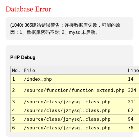
Database Error
(1040) 365建站错误警告：连接数据库失败，可能的原
因：1、数据库密码不对; 2、mysql未启动。
PHP Debug
No.
File
Line
1
/index.php
14
2
/source/function/function_extend.php
324
3
/source/class/jzmysql.class.php
211
4
/source/class/jzmysql.class.php
62
5
/source/class/jzmysql.class.php
94
6
/source/class/jzmysql.class.php
76