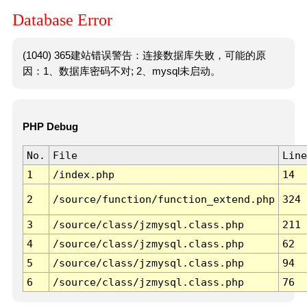
Database Error
(1040) 365建站错误警告：连接数据库失败，可能的原
因：1、数据库密码不对; 2、mysql未启动。
PHP Debug
No.
File
Line
1
/index.php
14
2
/source/function/function_extend.php
324
3
/source/class/jzmysql.class.php
211
4
/source/class/jzmysql.class.php
62
5
/source/class/jzmysql.class.php
94
6
/source/class/jzmysql.class.php
76