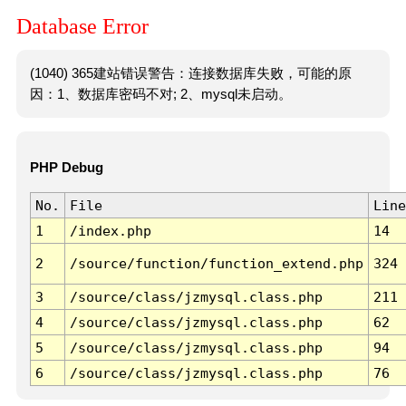
Database Error
(1040) 365建站错误警告：连接数据库失败，可能的原
因：1、数据库密码不对; 2、mysql未启动。
PHP Debug
No.
File
Line
1
/index.php
14
2
/source/function/function_extend.php
324
3
/source/class/jzmysql.class.php
211
4
/source/class/jzmysql.class.php
62
5
/source/class/jzmysql.class.php
94
6
/source/class/jzmysql.class.php
76