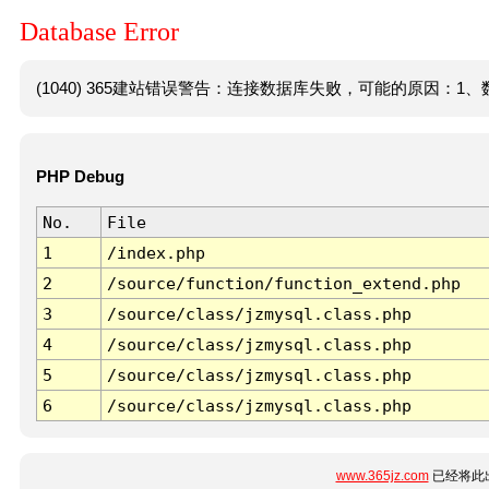
Database Error
(1040) 365建站错误警告：连接数据库失败，可能的原因：1、数
PHP Debug
No.
File
1
/index.php
2
/source/function/function_extend.php
3
/source/class/jzmysql.class.php
4
/source/class/jzmysql.class.php
5
/source/class/jzmysql.class.php
6
/source/class/jzmysql.class.php
www.365jz.com
已经将此