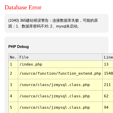
Database Error
(1040) 365建站错误警告：连接数据库失败，可能的原
因：1、数据库密码不对; 2、mysql未启动。
PHP Debug
No.
File
Line
1
/index.php
13
2
/source/function/function_extend.php
1548
3
/source/class/jzmysql.class.php
211
4
/source/class/jzmysql.class.php
62
5
/source/class/jzmysql.class.php
94