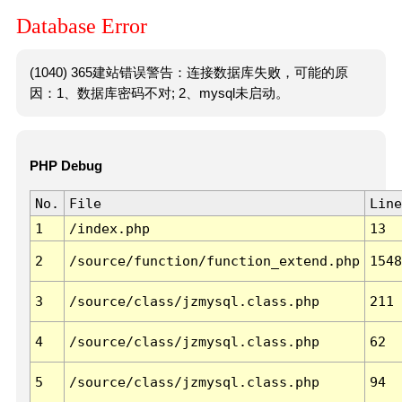
Database Error
(1040) 365建站错误警告：连接数据库失败，可能的原
因：1、数据库密码不对; 2、mysql未启动。
PHP Debug
No.
File
Line
1
/index.php
13
2
/source/function/function_extend.php
1548
3
/source/class/jzmysql.class.php
211
4
/source/class/jzmysql.class.php
62
5
/source/class/jzmysql.class.php
94