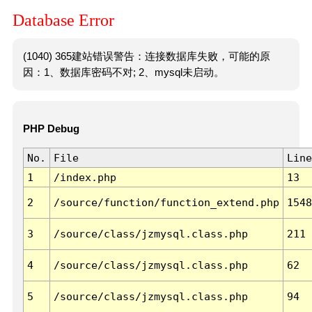
Database Error
(1040) 365建站错误警告：连接数据库失败，可能的原
因：1、数据库密码不对; 2、mysql未启动。
PHP Debug
No.
File
Line
1
/index.php
13
2
/source/function/function_extend.php
1548
3
/source/class/jzmysql.class.php
211
4
/source/class/jzmysql.class.php
62
5
/source/class/jzmysql.class.php
94